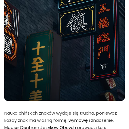
Nauka chińskich znaków wydaje się trudna, ponieważ
każdy znak ma własną formę,
wymowę
i znaczenie.
Moose Centrum Języków Obcych
prowadzi kurs