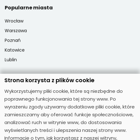
Popularne miasta
Wrocław
Warszawa
Poznań
Katowice
Lublin
Strona korzysta z plików cookie
Popularne przedmioty
Wykorzystujemy pliki cookie, które są niezbędne do
Język angielski
poprawnego funkcjonowania tej strony www. Po
Język niemiecki
wyrażeniu zgody używamy dodatkowe pliki cookie, które
zamieszczamy aby oferować funkcje społecznościowe,
Język hiszpański
analizować ruch w witrynie www, do dostosowania
Język francuski
wyświetlanych treści i ulepszenia naszej strony www.
Język włoski
Informacje o tym, jak korzystasz z naszej witryny,