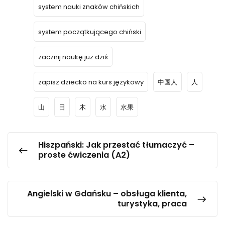
system nauki znaków chińskich
system początkującego chiński
zacznij naukę już dziś
zapisz dziecko na kurs językowy
中国人
人
山
日
木
水
水果
Hiszpański: Jak przestać tłumaczyć –
proste ćwiczenia (A2)
Angielski w Gdańsku – obsługa klienta,
turystyka, praca