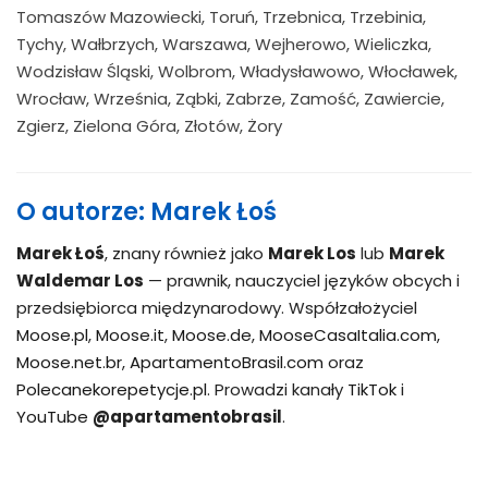
Tomaszów Mazowiecki, Toruń, Trzebnica, Trzebinia,
Tychy, Wałbrzych, Warszawa, Wejherowo, Wieliczka,
Wodzisław Śląski, Wolbrom, Władysławowo, Włocławek,
Wrocław, Września, Ząbki, Zabrze, Zamość, Zawiercie,
Zgierz, Zielona Góra, Złotów, Żory
O autorze: Marek Łoś
Marek Łoś
, znany również jako
Marek Los
lub
Marek
Waldemar Los
— prawnik, nauczyciel języków obcych i
przedsiębiorca międzynarodowy. Współzałożyciel
Moose.pl
,
Moose.it
,
Moose.de
,
MooseCasaItalia.com
,
Moose.net.br
,
ApartamentoBrasil.com
oraz
Polecanekorepetycje.pl
. Prowadzi kanały
TikTok
i
YouTube
@apartamentobrasil
.