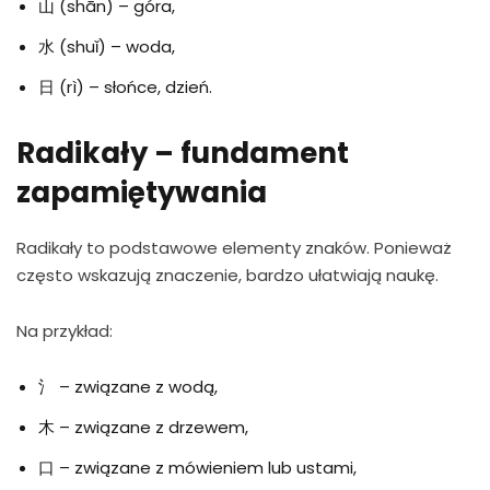
山 (shān) – góra,
水 (shuǐ) – woda,
日 (rì) – słońce, dzień.
Radikały – fundament
zapamiętywania
Radikały to podstawowe elementy znaków. Ponieważ
często wskazują znaczenie, bardzo ułatwiają naukę.
Na przykład:
氵 – związane z wodą,
木 – związane z drzewem,
口 – związane z mówieniem lub ustami,