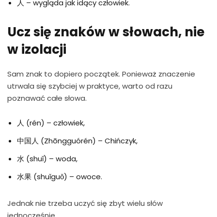
人 – wygląda jak idący człowiek.
Ucz się znaków w słowach, nie
w izolacji
Sam znak to dopiero początek. Ponieważ znaczenie
utrwala się szybciej w praktyce, warto od razu
poznawać całe słowa.
人 (rén) – człowiek,
中国人 (Zhōngguórén) – Chińczyk,
水 (shuǐ) – woda,
水果 (shuǐguǒ) – owoce.
Jednak nie trzeba uczyć się zbyt wielu słów
jednocześnie.