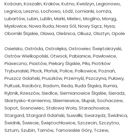
Kościan, Koszalin, Kraków, Kutno, Kwidzyn, Legionowo,
Legnica, Leszno, Łochowo, Łódź, Łomianki, Łomża,
Lubartów, Lubin, Lublin, Marki, Mielec, Mogilno, Morąg,
Mysłowice, Nowa Ruda, Nowa Sól, Nowy Sącz, Nysa,
Oborniki Śląskie, Oława, Oleśnica, Olkusz, Olsztyn, Opole
Osielsko, Ostróda, Ostrołęka, Ostrowiec Świętokrzyski,
Ostrów Wielkopolski, Otwock, Pabianice, Pawłowice,
Piaseczno, Piastów, Piekary Śląskie, Piła, Piotrków
Trybunalski, Płock, Płońsk, Police, Polkowice, Poznań,
Pruszcz Gdański, Pruszków, Przemyśl, Pszczyna, Puławy,
Pułtusk, Racibórz, Radom, Reda, Ruda Śląska, Rumia,
Rybnik, Rzeszów, Siedlce, Siemianowice Śląskie, Sieradz,
Skarżysko-Kamienna, Skierniewice, Słupsk, Sochaczew,
Sopot, Sosnowiec, Stalowa Wola, Starachowice,
Stargard, Stargard Gdański, Suwałki, Swarzędz, Świdnica,
Świdnik, Świecie, Świętochłowice, Szczecin, Szczytno,
Sztum, Szubin, Tarnów, Tarnowskie Góry, Tczew,