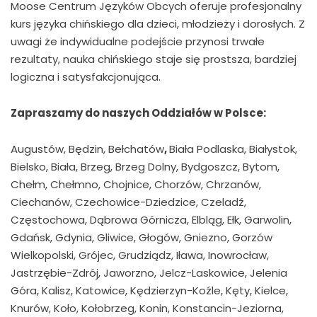
Moose Centrum Języków Obcych oferuje profesjonalny
kurs języka chińskiego dla dzieci, młodzieży i dorosłych. Z
uwagi że indywidualne podejście przynosi trwałe
rezultaty, nauka chińskiego staje się prostsza, bardziej
logiczna i satysfakcjonująca.
Zapraszamy do naszych Oddziałów w Polsce:
Augustów, Będzin, Bełchatów
,
Biała Podlaska, Białystok,
Bielsko, Biała, Brzeg, Brzeg Dolny, Bydgoszcz, Bytom,
Chełm, Chełmno, Chojnice, Chorzów, Chrzanów,
Ciechanów, Czechowice-Dziedzice, Czeladź,
Częstochowa, Dąbrowa Górnicza, Elbląg, Ełk, Garwolin,
Gdańsk, Gdynia, Gliwice, Głogów, Gniezno, Gorzów
Wielkopolski, Grójec, Grudziądz, Iława, Inowrocław,
Jastrzębie-Zdrój, Jaworzno, Jelcz-Laskowice, Jelenia
Góra, Kalisz, Katowice, Kędzierzyn-Koźle, Kęty, Kielce,
Knurów, Koło, Kołobrzeg, Konin, Konstancin-Jeziorna,