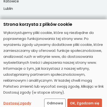
Katowice
Lublin
Strona korzysta z plików cookie
Popularne przedmioty
Wykorzystujemy pliki cookie, które są niezbędne do
Język angielski
poprawnego funkcjonowania tej strony www. Po
Język niemiecki
wyrażeniu zgody używamy dodatkowe pliki cookie, które
zamieszczamy aby oferować funkcje społecznościowe,
Język hiszpański
analizować ruch w witrynie www, do dostosowania
Język francuski
wyświetlanych treści i ulepszenia naszej strony www.
Język włoski
Informacje o tym, jak korzystasz z naszej witryny,
Język rosyjski
udostępniamy partnerom społecznościowym,
reklamowym i analitycznym. W każdej chwili mogą
Państwo zmienić lub wycofać swoją zgodę, klikając w link
Dostosuj zgody (w stopce strony).
© 2026
Moose Centrum Języków Obcych
Dostosuj zgody
Odmowa
OK, Zgadzam się