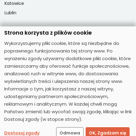
Katowice
Lublin
Strona korzysta z plików cookie
Popularne przedmioty
Wykorzystujemy pliki cookie, które są niezbędne do
Język angielski
poprawnego funkcjonowania tej strony www. Po
Język niemiecki
wyrażeniu zgody używamy dodatkowe pliki cookie, które
zamieszczamy aby oferować funkcje społecznościowe,
Język hiszpański
analizować ruch w witrynie www, do dostosowania
Język francuski
wyświetlanych treści i ulepszenia naszej strony www.
Język włoski
Informacje o tym, jak korzystasz z naszej witryny,
Język rosyjski
udostępniamy partnerom społecznościowym,
reklamowym i analitycznym. W każdej chwili mogą
Państwo zmienić lub wycofać swoją zgodę, klikając w link
Dostosuj zgody (w stopce strony).
© 2026
Moose Centrum Języków Obcych
Dostosuj zgody
Odmowa
OK, Zgadzam się