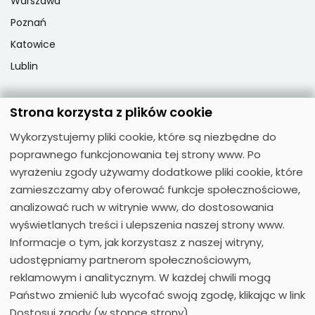
Warszawa
Poznań
Katowice
Lublin
Strona korzysta z plików cookie
Popularne przedmioty
Wykorzystujemy pliki cookie, które są niezbędne do
Język angielski
poprawnego funkcjonowania tej strony www. Po
Język niemiecki
wyrażeniu zgody używamy dodatkowe pliki cookie, które
zamieszczamy aby oferować funkcje społecznościowe,
Język hiszpański
analizować ruch w witrynie www, do dostosowania
Język francuski
wyświetlanych treści i ulepszenia naszej strony www.
Język włoski
Informacje o tym, jak korzystasz z naszej witryny,
Język rosyjski
udostępniamy partnerom społecznościowym,
reklamowym i analitycznym. W każdej chwili mogą
Państwo zmienić lub wycofać swoją zgodę, klikając w link
Dostosuj zgody (w stopce strony).