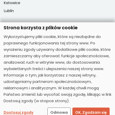
Katowice
Lublin
Strona korzysta z plików cookie
Popularne przedmioty
Wykorzystujemy pliki cookie, które są niezbędne do
Język angielski
poprawnego funkcjonowania tej strony www. Po
Język niemiecki
wyrażeniu zgody używamy dodatkowe pliki cookie, które
zamieszczamy aby oferować funkcje społecznościowe,
Język hiszpański
analizować ruch w witrynie www, do dostosowania
Język francuski
wyświetlanych treści i ulepszenia naszej strony www.
Język włoski
Informacje o tym, jak korzystasz z naszej witryny,
Język rosyjski
udostępniamy partnerom społecznościowym,
reklamowym i analitycznym. W każdej chwili mogą
Państwo zmienić lub wycofać swoją zgodę, klikając w link
Dostosuj zgody (w stopce strony).
© 2026
Moose Centrum Języków Obcych
Dostosuj zgody
Odmowa
OK, Zgadzam się