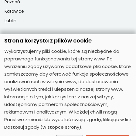
Poznań
Katowice
Lublin
Strona korzysta z plików cookie
Popularne przedmioty
Wykorzystujemy pliki cookie, które są niezbędne do
Język angielski
poprawnego funkcjonowania tej strony www. Po
Język niemiecki
wyrażeniu zgody używamy dodatkowe pliki cookie, które
zamieszczamy aby oferować funkcje społecznościowe,
Język hiszpański
analizować ruch w witrynie www, do dostosowania
Język francuski
wyświetlanych treści i ulepszenia naszej strony www.
Język włoski
Informacje o tym, jak korzystasz z naszej witryny,
Język rosyjski
udostępniamy partnerom społecznościowym,
reklamowym i analitycznym. W każdej chwili mogą
Państwo zmienić lub wycofać swoją zgodę, klikając w link
Dostosuj zgody (w stopce strony).
© 2026
Moose Centrum Języków Obcych