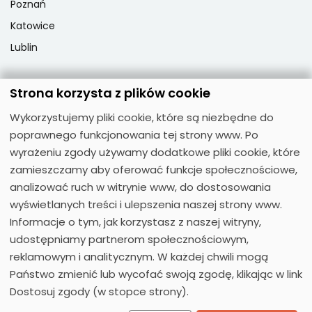
Poznań
Katowice
Lublin
Strona korzysta z plików cookie
Popularne przedmioty
Wykorzystujemy pliki cookie, które są niezbędne do
Język angielski
poprawnego funkcjonowania tej strony www. Po
Język niemiecki
wyrażeniu zgody używamy dodatkowe pliki cookie, które
zamieszczamy aby oferować funkcje społecznościowe,
Język hiszpański
analizować ruch w witrynie www, do dostosowania
Język francuski
wyświetlanych treści i ulepszenia naszej strony www.
Język włoski
Informacje o tym, jak korzystasz z naszej witryny,
Język rosyjski
udostępniamy partnerom społecznościowym,
reklamowym i analitycznym. W każdej chwili mogą
Państwo zmienić lub wycofać swoją zgodę, klikając w link
Dostosuj zgody (w stopce strony).
© 2026
Moose Centrum Języków Obcych