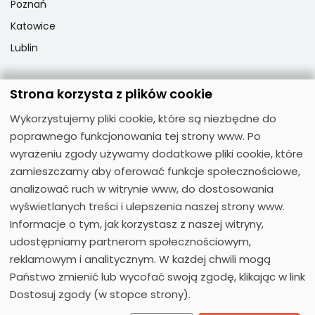
Poznań
Katowice
Lublin
Strona korzysta z plików cookie
Popularne przedmioty
Wykorzystujemy pliki cookie, które są niezbędne do
Język angielski
poprawnego funkcjonowania tej strony www. Po
Język niemiecki
wyrażeniu zgody używamy dodatkowe pliki cookie, które
zamieszczamy aby oferować funkcje społecznościowe,
Język hiszpański
analizować ruch w witrynie www, do dostosowania
Język francuski
wyświetlanych treści i ulepszenia naszej strony www.
Język włoski
Informacje o tym, jak korzystasz z naszej witryny,
Język rosyjski
udostępniamy partnerom społecznościowym,
reklamowym i analitycznym. W każdej chwili mogą
Państwo zmienić lub wycofać swoją zgodę, klikając w link
Dostosuj zgody (w stopce strony).
© 2026
Moose Centrum Języków Obcych