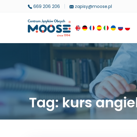
669 206 206
zapisy@moose.pl
Tag: kurs angi