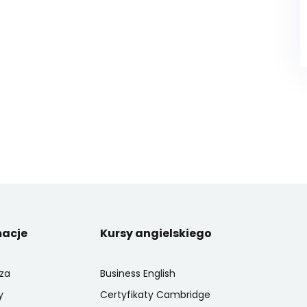
macje
Kursy angielskiego
za
Business English
y
Certyfikaty Cambridge