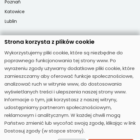
Poznań
Katowice
Lublin
Strona korzysta z plików cookie
Popularne przedmioty
Wykorzystujemy pliki cookie, które są niezbędne do
Język angielski
poprawnego funkcjonowania tej strony www. Po
Język niemiecki
wyrażeniu zgody używamy dodatkowe pliki cookie, które
zamieszczamy aby oferować funkcje społecznościowe,
Język hiszpański
analizować ruch w witrynie www, do dostosowania
Język francuski
wyświetlanych treści i ulepszenia naszej strony www.
Język włoski
Informacje o tym, jak korzystasz z naszej witryny,
Język rosyjski
udostępniamy partnerom społecznościowym,
reklamowym i analitycznym. W każdej chwili mogą
Państwo zmienić lub wycofać swoją zgodę, klikając w link
Dostosuj zgody (w stopce strony).
© 2026
Moose Centrum Języków Obcych