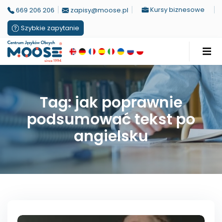
Kursy biznesowe
669 206 206
zapisy@moose.pl
Szybkie zapytanie
Tag: jak poprawnie
podsumować tekst po
angielsku