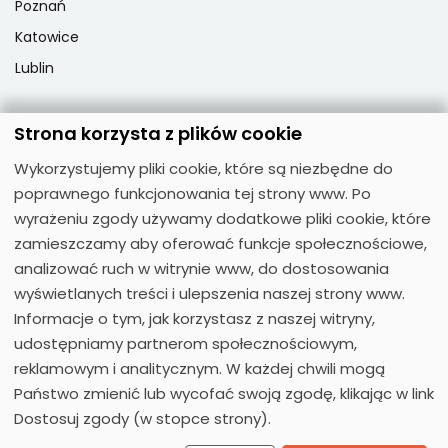
Poznań
Katowice
Lublin
Strona korzysta z plików cookie
Popularne przedmioty
Wykorzystujemy pliki cookie, które są niezbędne do
Język angielski
poprawnego funkcjonowania tej strony www. Po
Język niemiecki
wyrażeniu zgody używamy dodatkowe pliki cookie, które
zamieszczamy aby oferować funkcje społecznościowe,
Język hiszpański
analizować ruch w witrynie www, do dostosowania
Język francuski
wyświetlanych treści i ulepszenia naszej strony www.
Język włoski
Informacje o tym, jak korzystasz z naszej witryny,
Język rosyjski
udostępniamy partnerom społecznościowym,
reklamowym i analitycznym. W każdej chwili mogą
Państwo zmienić lub wycofać swoją zgodę, klikając w link
Dostosuj zgody (w stopce strony).
© 2026
Moose Centrum Języków Obcych