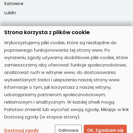
Katowice
Lublin
Strona korzysta z plików cookie
Popularne przedmioty
Wykorzystujemy pliki cookie, które są niezbędne do
Język angielski
poprawnego funkcjonowania tej strony www. Po
Język niemiecki
wyrażeniu zgody używamy dodatkowe pliki cookie, które
zamieszczamy aby oferować funkcje społecznościowe,
Język hiszpański
analizować ruch w witrynie www, do dostosowania
Język francuski
wyświetlanych treści i ulepszenia naszej strony www.
Język włoski
Informacje o tym, jak korzystasz z naszej witryny,
Język rosyjski
udostępniamy partnerom społecznościowym,
reklamowym i analitycznym. W każdej chwili mogą
Państwo zmienić lub wycofać swoją zgodę, klikając w link
Dostosuj zgody (w stopce strony).
© 2026
Moose Centrum Języków Obcych
Dostosuj zgody
Odmowa
OK, Zgadzam się