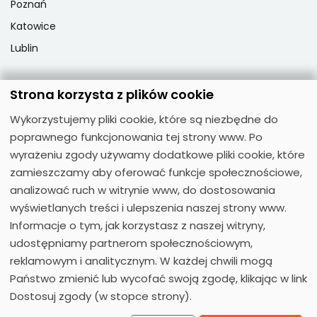
Poznań
Katowice
Lublin
Strona korzysta z plików cookie
Popularne przedmioty
Wykorzystujemy pliki cookie, które są niezbędne do
Język angielski
poprawnego funkcjonowania tej strony www. Po
Język niemiecki
wyrażeniu zgody używamy dodatkowe pliki cookie, które
zamieszczamy aby oferować funkcje społecznościowe,
Język hiszpański
analizować ruch w witrynie www, do dostosowania
Język francuski
wyświetlanych treści i ulepszenia naszej strony www.
Język włoski
Informacje o tym, jak korzystasz z naszej witryny,
Język rosyjski
udostępniamy partnerom społecznościowym,
reklamowym i analitycznym. W każdej chwili mogą
Państwo zmienić lub wycofać swoją zgodę, klikając w link
Dostosuj zgody (w stopce strony).
© 2026
Moose Centrum Języków Obcych