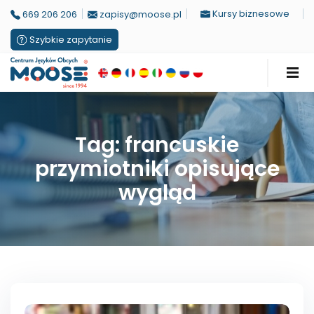
Kursy biznesowe
669 206 206
zapisy@moose.pl
Szybkie zapytanie
Tag: francuskie
przymiotniki opisujące
wygląd