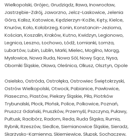
Wielkopolski, Grójec, Grudziądz, Iława, Inowrocław,
Jastrzębie-Zdrój, Jaworzno, Jelcz-Laskowice, Jelenia
Góra, Kalisz, Katowice, Kędzierzyn-Koźle, Kęty, Kielce,
Knurów, Koło, Kołobrzeg, Konin, Konstancin-Jeziorna,
Kościan, Koszalin, Kraków, Kutno, Kwidzyn, Legionowo,
Legnica, Leszno, Łochowo, Łódź, Łomianki, Łomża,
Lubartów, Lubin, Lublin, Marki, Mielec, Mogilno, Morąg,
Mysłowice, Nowa Ruda, Nowa Sól, Nowy Sącz, Nysa,
Oborniki Śląskie, Oława, Oleśnica, Olkusz, Olsztyn, Opole
Osielsko, Ostróda, Ostrołęka, Ostrowiec Świętokrzyski,
Ostrów Wielkopolski, Otwock, Pabianice, Pawłowice,
Piaseczno, Piastów, Piekary Śląskie, Piła, Piotrków
Trybunalski, Płock, Płońsk, Police, Polkowice, Poznań,
Pruszcz Gdański, Pruszków, Przemyśl, Pszczyna, Puławy,
Pułtusk, Racibórz, Radom, Reda, Ruda Śląska, Rumia,
Rybnik, Rzeszów, Siedlce, Siemianowice Śląskie, Sieradz,
Skarżysko-Kamienna, Skierniewice, Słupsk, Sochaczew,