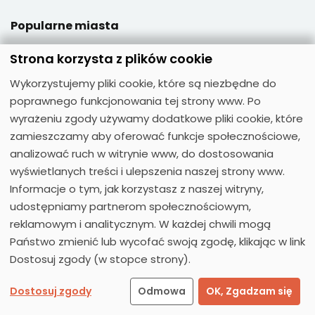
Popularne miasta
Wrocław
Strona korzysta z plików cookie
Warszawa
Wykorzystujemy pliki cookie, które są niezbędne do
Poznań
poprawnego funkcjonowania tej strony www. Po
wyrażeniu zgody używamy dodatkowe pliki cookie, które
Katowice
zamieszczamy aby oferować funkcje społecznościowe,
Lublin
analizować ruch w witrynie www, do dostosowania
wyświetlanych treści i ulepszenia naszej strony www.
Informacje o tym, jak korzystasz z naszej witryny,
Popularne przedmioty
udostępniamy partnerom społecznościowym,
reklamowym i analitycznym. W każdej chwili mogą
Język angielski
Państwo zmienić lub wycofać swoją zgodę, klikając w link
Język niemiecki
Dostosuj zgody (w stopce strony).
Język hiszpański
Język francuski
Dostosuj zgody
Odmowa
OK, Zgadzam się
Język włoski