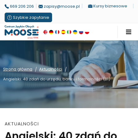
Kursy biznesowe
669 206 206
zapisy@moose.pl
Szybkie zapytanie
/
/
Strona główna
Aktualności
Angielski: 40 zdań do urzędu, banku i formalności (B1)
AKTUALNOŚCI
Angielski: 40 zdań do