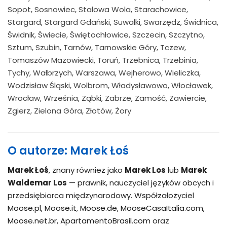
Sopot, Sosnowiec, Stalowa Wola, Starachowice,
Stargard, Stargard Gdański, Suwałki, Swarzędz, Świdnica,
Świdnik, Świecie, Świętochłowice, Szczecin, Szczytno,
Sztum, Szubin, Tarnów, Tarnowskie Góry, Tczew,
Tomaszów Mazowiecki, Toruń, Trzebnica, Trzebinia,
Tychy, Wałbrzych, Warszawa, Wejherowo, Wieliczka,
Wodzisław Śląski, Wolbrom, Władysławowo, Włocławek,
Wrocław, Września, Ząbki, Zabrze, Zamość, Zawiercie,
Zgierz, Zielona Góra, Złotów, Żory
O autorze: Marek Łoś
Marek Łoś
, znany również jako
Marek Los
lub
Marek
Waldemar Los
— prawnik, nauczyciel języków obcych i
przedsiębiorca międzynarodowy. Współzałożyciel
Moose.pl
,
Moose.it
,
Moose.de
,
MooseCasaItalia.com
,
Moose.net.br
,
ApartamentoBrasil.com
oraz